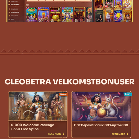
CLEOBETRA VELKOMSTBONUSER