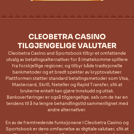
CLEOBETRA CASINO
TILGJENGELIGE VALUTAER
Cleobetra Casino and Sportsbook tilbyr et omfattende
utvalg av betalingsalternativer for å imøtekomme spillere
fra forskjellige regioner, og tilbyr både tradisjonelle
bankmetoder og et bredt spekter av kryptovalutaer.
Plattformen støtter standard betalingsmetoder som Visa,
Mastercard, Skrill, Neteller og Rapid Transfer, slik at
brukerne enkelt kan gjøre innskudd og uttak.
Bankoverføringer er også tilgjengelige, selv om de har en
tendens til å ha lengre behandlingstid sammenlignet med
andre alternativer.
En av de fremtredende funksjonene i Cleobetra Casino og
Sportsbook er dens omfavnelse av digitale valutaer, slik at