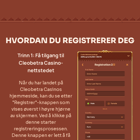
HVORDAN DU REGISTRERER DEG
Trinn 1: Få tilgang til
Cleobetra Casino-
nettstedet
Når du har landet på
Cleobetra Casinos
hjemmeside, kan du se etter
"Registrer"-knappen som
vises øverst i høyre hjørne
av skjermen. Ved å klikke på
denne starter
registreringsprosessen.
Denne knappen er lett å få