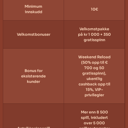
Minimum
10€
innskudd
Velkomstpakke
Velkomstbonuser
på kr 1 000 + 350
gratisspinn
Weekend Reload
(50% opp til €
700 og 50
Bonus for
gratisspinn),
eksisterende
ukentlig
kunder
cashback opp til
15%, VIP-
privilegier
Mer enn 8 500
spill, inkludert
over 5 000