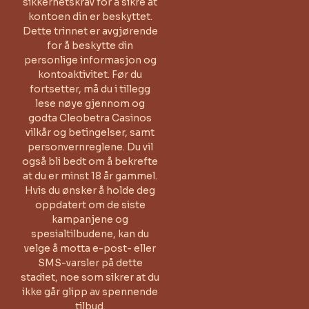
sikkerhetskrav for å sikre at
kontoen din er beskyttet.
Dette trinnet er avgjørende
for å beskytte din
personlige informasjon og
kontoaktivitet. Før du
fortsetter, må du i tillegg
lese nøye gjennom og
godta Cleobetra Casinos
vilkår og betingelser, samt
personvernreglene. Du vil
også bli bedt om å bekrefte
at du er minst 18 år gammel.
Hvis du ønsker å holde deg
oppdatert om de siste
kampanjene og
spesialtilbudene, kan du
velge å motta e-post- eller
SMS-varsler på dette
stadiet, noe som sikrer at du
ikke går glipp av spennende
tilbud.