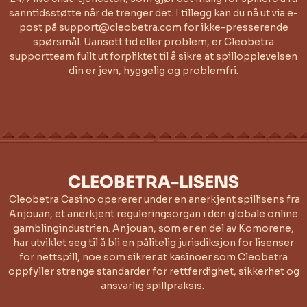
post på
support@cleobetra.com
for ikke-presserende
spørsmål. Uansett tid eller problem, er Cleobetra
supportteam fullt ut forpliktet til å sikre at spillopplevelsen
din er jevn, hyggelig og problemfri.
CLEOBETRA-LISENS
Cleobetra Casino opererer under en anerkjent spillisens fra
Anjouan, et anerkjent reguleringsorgan i den globale online
gamblingindustrien. Anjouan, som er en del av Komorene,
har utviklet seg til å bli en pålitelig jurisdiksjon for lisenser
for nettspill, noe som sikrer at kasinoer som Cleobetra
oppfyller strenge standarder for rettferdighet, sikkerhet og
ansvarlig spillpraksis.
Anjouan-lisensen pålegger lisensierte kasinoer å overholde