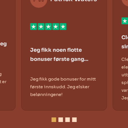
Cl
jeg
si
Jeg fikk noen flotte
bonuser første gang...
Cl
el
g
utb
Jeg fikk gode bonuser for mitt
 er
sp
første innskudd. Jeg elsker
va
belønningene!
Je