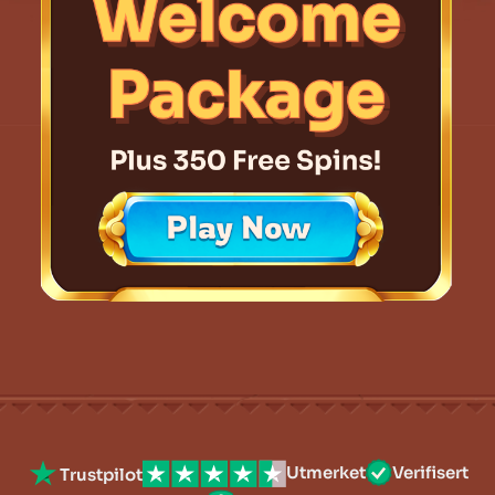
Utmerket
Verifisert
Trustpilot