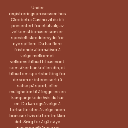
Under
registreringsprosessen hos
Cleobetra Casino vil du bli
presentert for et utvalg av
velkomstbonuser som er
spesielt skreddersydd for
nye spillere. Du har flere
fristende alternativer å
velge mellom: et
velkomsttilbud til casinoet
som øker bankrollen din, et
tilbud om sportsbetting for
de som er interessert i å
satse på sport, eller
muligheten til å legge inn en
kampanjekode hvis du har
en. Du kan også velge å
fortsette uten å velge noen
bonuser hvis du foretrekker
det. Sørg for å gå nøye
gjennom vilkårene og