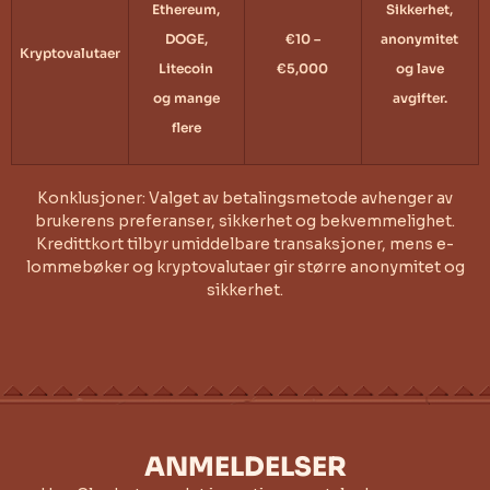
Ethereum,
Sikkerhet,
DOGE,
€10 –
anonymitet
Kryptovalutaer
Litecoin
€5,000
og lave
og mange
avgifter.
flere
Konklusjoner: Valget av betalingsmetode avhenger av
brukerens preferanser, sikkerhet og bekvemmelighet.
Kredittkort tilbyr umiddelbare transaksjoner, mens e-
lommebøker og kryptovalutaer gir større anonymitet og
sikkerhet.
ANMELDELSER