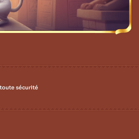
toute sécurité