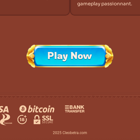
gameplay passionnant.
2025 Cleobetra.com