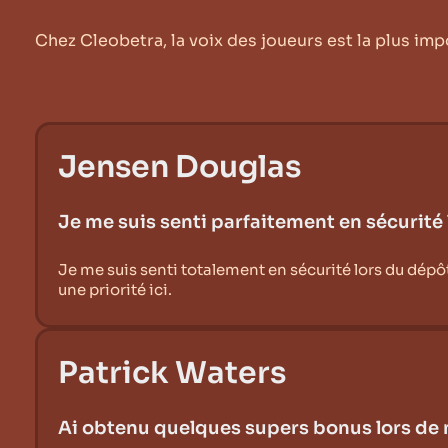
Chez Cleobetra, la voix des joueurs est la plus imp
Jensen Douglas
Je me suis senti parfaitement en sécurité
Je me suis senti totalement en sécurité lors du dépôt
une priorité ici.
Patrick Waters
Ai obtenu quelques supers bonus lors de 