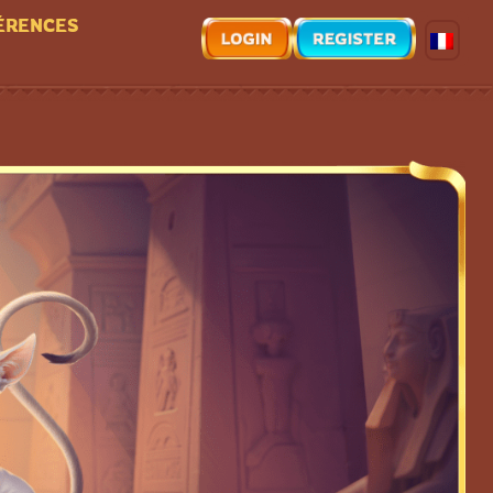
ÉRENCES